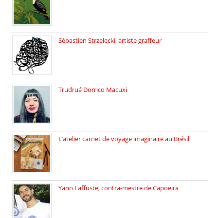
Sébastien Strzelecki, artiste graffeur
Sébastien Strzelecki est un artiste […]
Trudruá Dorrico Macuxi
Autrice, docteure en littérature, […]
L’atelier carnet de voyage imaginaire au Brésil
Faites vos bagages… destination: Brésil […]
Yann Laffuste, contra-mestre de Capoeira
On pratique la Capoeira dans […]