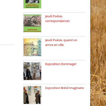
Dimanche 8 mars 2026 Carte
[…]
Jeudi Poésie,
correspondances
Jeudi 26 février, c’est poésie
[…]
Jeudi Poésie, quand on
arrive en ville
le 29 janvier c’est Jeudi […]
Exposition Dommage!
affaires de familles Lectures
autour […]
Exposition Brésil imaginaire
Vernissage de l’exposition
de la […]