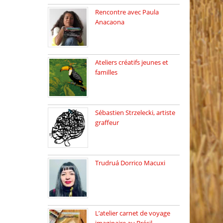
Rencontre avec Paula
Anacaona
Samedi 29 novembre, à
17h30, […]
Ateliers créatifs jeunes et
familles
3 ateliers destinés aux
jeunes […]
Sébastien Strzelecki, artiste
graffeur
Sébastien Strzelecki est un
artiste […]
Trudruá Dorrico Macuxi
Autrice, docteure en
littérature, […]
L’atelier carnet de voyage