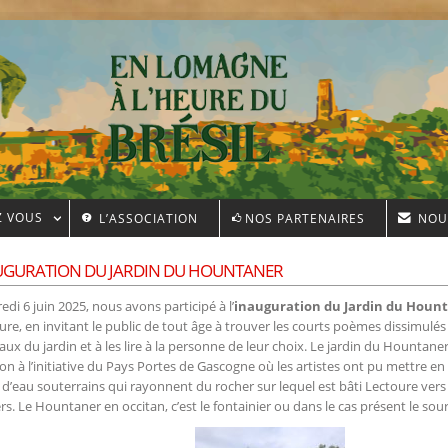
Z VOUS
L’ASSOCIATION
NOS PARTENAIRES
NOU
UGURATION DU JARDIN DU HOUNTANER
edi 6 juin 2025, nous avons participé à l’
inauguration du Jardin du Houn
ure, en invitant le public de tout âge à trouver les courts poèmes dissimulés
aux du jardin et à les lire à la personne de leur choix. Le jardin du Hountane
ion à l’initiative du Pays Portes de Gascogne où les artistes ont pu mettre en
 d’eau souterrains qui rayonnent du rocher sur lequel est bâti Lectoure vers 
rs. Le Hountaner en occitan, c’est le fontainier ou dans le cas présent le sour