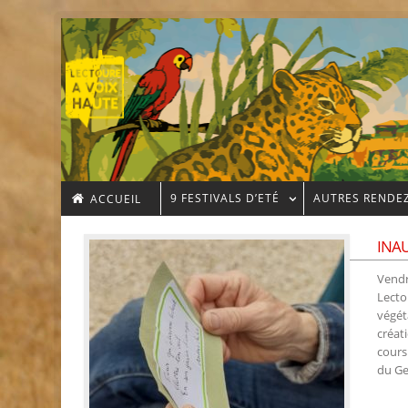
9 FESTIVALS D’ETÉ
AUTRES RENDE
ACCUEIL
INA
Vendr
Lecto
végét
créat
cours
du Ge