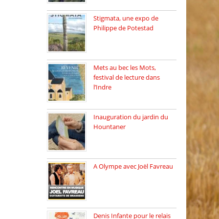
Stigmata, une expo de
Philippe de Potestad
Juillet 2025, l’architecte et
photographe […]
Mets au bec les Mots,
festival de lecture dans
l’Indre
Juillet 2025, Méobecq, petite
commune […]
Inauguration du jardin du
Hountaner
Vendredi 6 juin 2025, nous
[…]
A Olympe avec Joël Favreau
Dimanche 18 mai 2025 nous
[…]
Denis Infante pour le relais