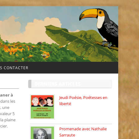
S CONTACTER
DERNIERS ARTICLES
taner à
Jeudi Poésie, Poétesses en
 dans les
liberté
r, une
Jeudi Poésie particulier, avec
 valeur 5
une […]
la plaine
cier.
Promenade avec Nathalie
Sarraute