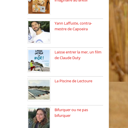
imaginaire au Brésil
Faites vos bagages…
destination: Brésil […]
Yann Laffuste, contra-
mestre de Capoeira
On pratique la Capoeira
dans […]
Laisse entrer la mer, un film
de Claude Duty
19 octobre 2025, nous
recevons […]
La Piscine de Lectoure
La Piscine de Lectoure
inaugurée […]
Bifurquer ou ne pas
bifurquer
Rencontre avec Solène
Lemichez, ingénieure […]