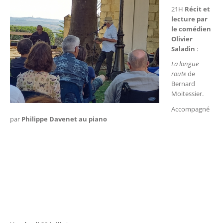
21H
Récit et
lecture par
le comédien
Olivier
Saladin
:
La longue
route
de
Bernard
Moitessier.
Accompagné
par
Philippe Davenet au piano