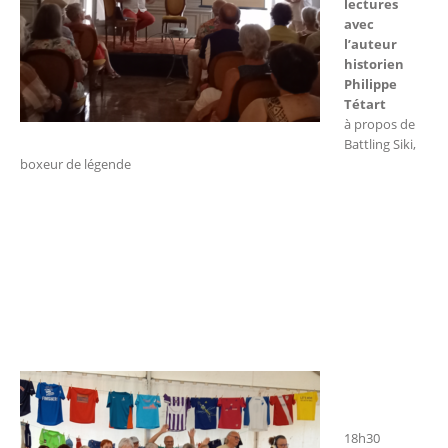
lectures
avec
l’auteur
historien
Philippe
Tétart
à propos de
Battling Siki,
boxeur de légende
18h30