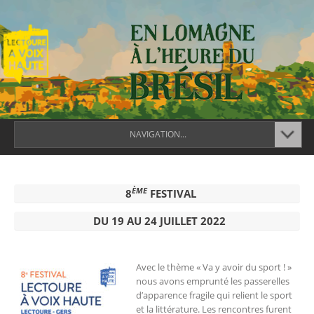
NAVIGATION...
ÈME
8
FESTIVAL
DU 19 AU 24 JUILLET 2022
Avec le thème « Va y avoir du sport ! »
nous avons emprunté les passerelles
d’apparence fragile qui relient le sport
et la littérature. Les rencontres furent