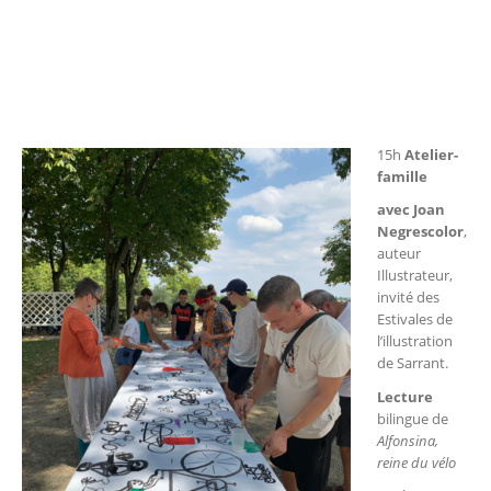
15h
Atelier-
famille
avec Joan
Negrescolor
,
auteur
Illustrateur,
invité des
Estivales de
l’illustration
de Sarrant.
Lecture
bilingue de
Alfonsina,
reine du vélo