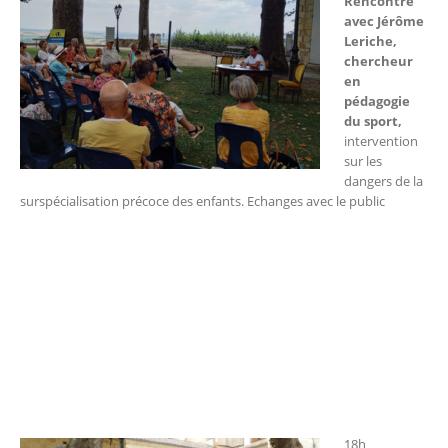
Rencontre
avec Jérôme
Leriche,
chercheur
en
pédagogie
du sport,
intervention
sur les
dangers de la
surspécialisation précoce des enfants. Echanges avec le public
18h