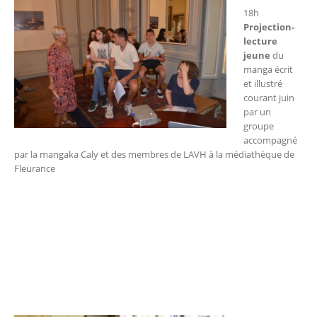
18h
Projection-
lecture
jeune
du
manga écrit
et illustré
courant juin
par un
groupe
accompagné
par la mangaka Caly et des membres de LAVH à la médiathèque de
Fleurance