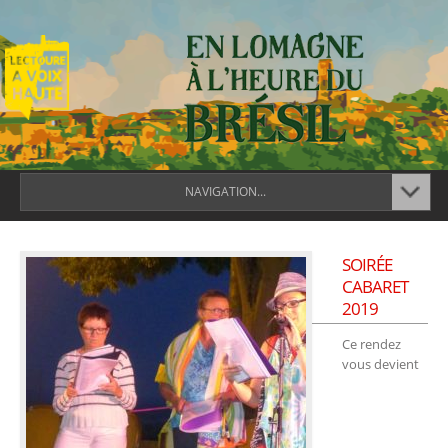
NAVIGATION...
SOIRÉE
CABARET
2019
Ce rendez
vous devient