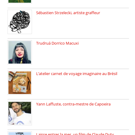
Sébastien Strzelecki, artiste graffeur
Sébastien Strzelecki est un artiste […]
Trudruá Dorrico Macuxi
Autrice, docteure en littérature, […]
L’atelier carnet de voyage imaginaire au Brésil
Faites vos bagages… destination: Brésil […]
Yann Laffuste, contra-mestre de Capoeira
On pratique la Capoeira dans […]
Laisse entrer la mer, un film de Claude Duty