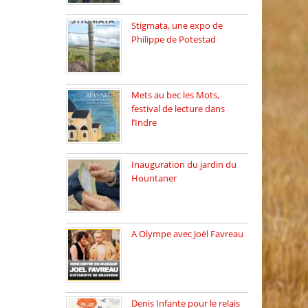
Stigmata, une expo de
Philippe de Potestad
Juillet 2025, l’architecte et
photographe […]
Mets au bec les Mots,
festival de lecture dans
l’Indre
Juillet 2025, Méobecq, petite
commune […]
Inauguration du jardin du
Hountaner
Vendredi 6 juin 2025, nous
[…]
A Olympe avec Joël Favreau
Dimanche 18 mai 2025 nous
[…]
Denis Infante pour le relais