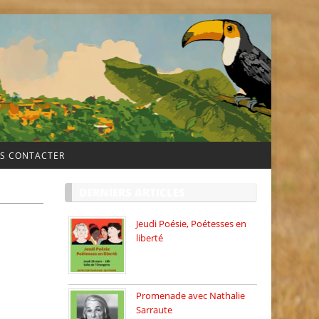
S CONTACTER
DERNIERS ARTICLES
Jeudi Poésie, Poétesses en
liberté
Jeudi Poésie particulier, avec
une […]
Promenade avec Nathalie
Sarraute