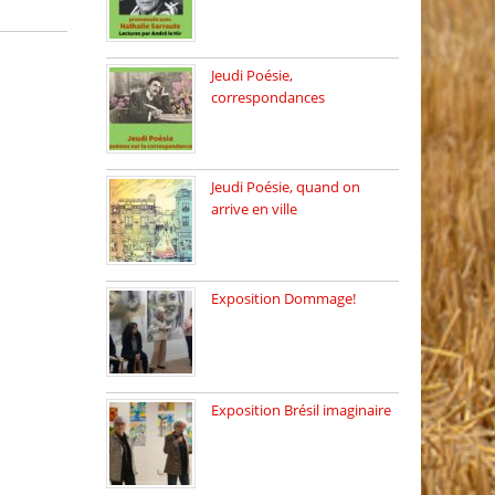
Dimanche 8 mars 2026 Carte
[…]
Jeudi Poésie,
correspondances
Jeudi 26 février, c’est poésie
[…]
Jeudi Poésie, quand on
arrive en ville
le 29 janvier c’est Jeudi […]
Exposition Dommage!
affaires de familles Lectures
autour […]
Exposition Brésil imaginaire
Vernissage de l’exposition
de la […]