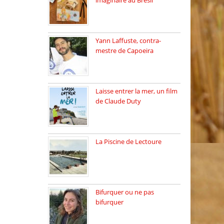
imaginaire au Brésil
Faites vos bagages…
destination: Brésil […]
Yann Laffuste, contra-
mestre de Capoeira
On pratique la Capoeira
dans […]
Laisse entrer la mer, un film
de Claude Duty
19 octobre 2025, nous
recevons […]
La Piscine de Lectoure
La Piscine de Lectoure
inaugurée […]
Bifurquer ou ne pas
bifurquer
Rencontre avec Solène
Lemichez, ingénieure […]