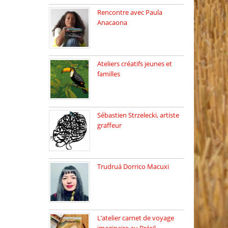
Rencontre avec Paula
Anacaona
Samedi 29 novembre, à
17h30, […]
Ateliers créatifs jeunes et
familles
3 ateliers destinés aux
jeunes […]
Sébastien Strzelecki, artiste
graffeur
Sébastien Strzelecki est un
artiste […]
Trudruá Dorrico Macuxi
Autrice, docteure en
littérature, […]
L’atelier carnet de voyage