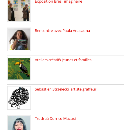
Exposition Brésil imaginaire
Vernissage de l’exposition de la […]
Rencontre avec Paula Anacaona
Samedi 29 novembre, à 17h30, […]
Ateliers créatifs jeunes et familles
3 ateliers destinés aux jeunes […]
Sébastien Strzelecki, artiste graffeur
Sébastien Strzelecki est un artiste […]
Trudruá Dorrico Macuxi
Autrice, docteure en littérature, […]