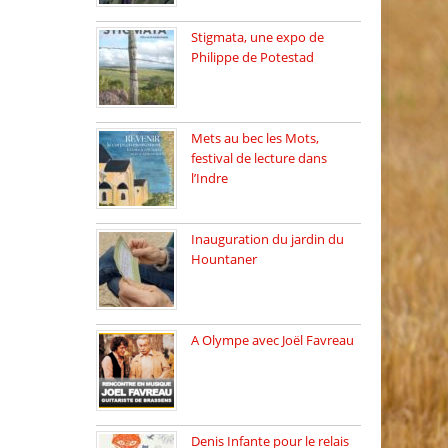
Stigmata, une expo de
Philippe de Potestad
Juillet 2025, l’architecte et
photographe […]
Mets au bec les Mots,
festival de lecture dans
l’Indre
Juillet 2025, Méobecq, petite
commune […]
Inauguration du jardin du
Hountaner
Vendredi 6 juin 2025, nous
[…]
A Olympe avec Joël Favreau
Dimanche 18 mai 2025 nous
[…]
Denis Infante pour le relais