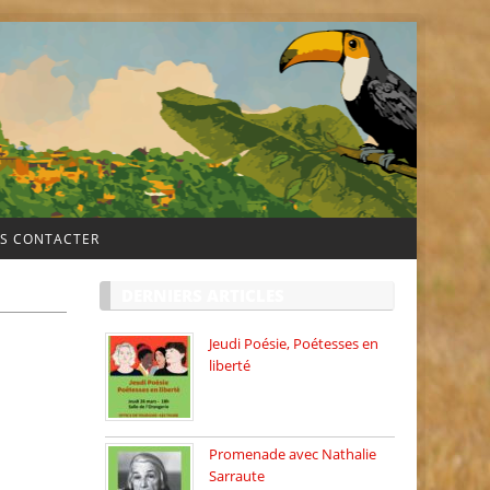
S CONTACTER
DERNIERS ARTICLES
Jeudi Poésie, Poétesses en
liberté
Jeudi Poésie particulier, avec
une […]
Promenade avec Nathalie
Sarraute