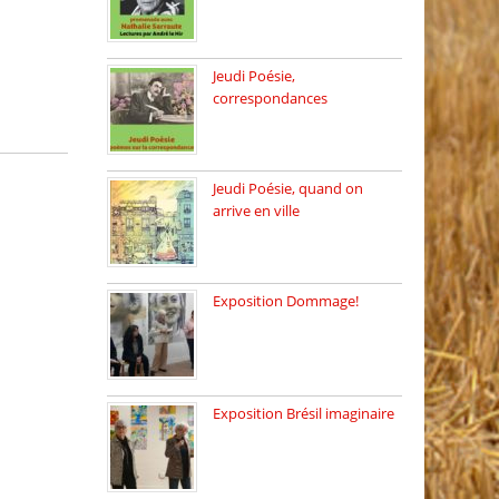
Dimanche 8 mars 2026 Carte
[…]
Jeudi Poésie,
correspondances
Jeudi 26 février, c’est poésie
[…]
Jeudi Poésie, quand on
arrive en ville
le 29 janvier c’est Jeudi […]
Exposition Dommage!
affaires de familles Lectures
autour […]
Exposition Brésil imaginaire
Vernissage de l’exposition
de la […]