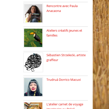
Rencontre avec Paula
Anacaona
Samedi 29 novembre, à
17h30, […]
Ateliers créatifs jeunes et
familles
3 ateliers destinés aux
jeunes […]
Sébastien Strzelecki, artiste
graffeur
Sébastien Strzelecki est un
artiste […]
Trudruá Dorrico Macuxi
Autrice, docteure en
littérature, […]
L’atelier carnet de voyage