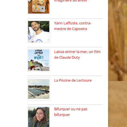
imaginaire au Brésil
Faites vos bagages…
destination: Brésil […]
Yann Laffuste, contra-
mestre de Capoeira
On pratique la Capoeira
dans […]
Laisse entrer la mer, un film
de Claude Duty
19 octobre 2025, nous
recevons […]
La Piscine de Lectoure
La Piscine de Lectoure
inaugurée […]
Bifurquer ou ne pas
bifurquer
Rencontre avec Solène
Lemichez, ingénieure […]