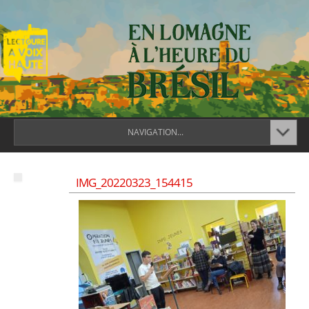
NAVIGATION...
IMG_20220323_154415