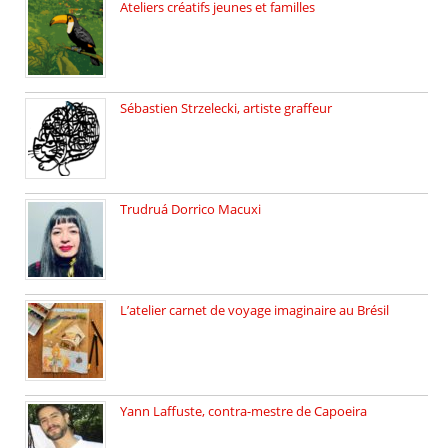
Ateliers créatifs jeunes et familles
3 ateliers destinés aux jeunes […]
Sébastien Strzelecki, artiste graffeur
Sébastien Strzelecki est un artiste […]
Trudruá Dorrico Macuxi
Autrice, docteure en littérature, […]
L’atelier carnet de voyage imaginaire au Brésil
Faites vos bagages… destination: Brésil […]
Yann Laffuste, contra-mestre de Capoeira
On pratique la Capoeira dans […]