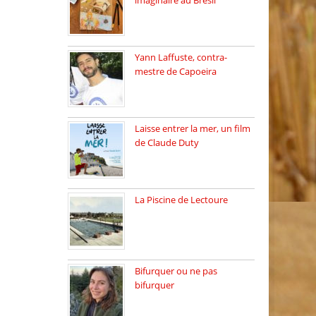
imaginaire au Brésil
Faites vos bagages…
destination: Brésil […]
Yann Laffuste, contra-
mestre de Capoeira
On pratique la Capoeira
dans […]
Laisse entrer la mer, un film
de Claude Duty
19 octobre 2025, nous
recevons […]
La Piscine de Lectoure
La Piscine de Lectoure
inaugurée […]
Bifurquer ou ne pas
bifurquer
Rencontre avec Solène
Lemichez, ingénieure […]