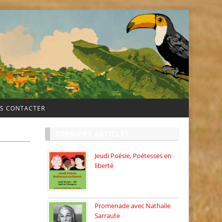
S CONTACTER
DERNIERS ARTICLES
Jeudi Poésie, Poétesses en
liberté
Jeudi Poésie particulier, avec
une […]
Promenade avec Nathalie
Sarraute