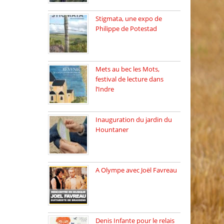
Stigmata, une expo de
Philippe de Potestad
Juillet 2025, l’architecte et
photographe […]
Mets au bec les Mots,
festival de lecture dans
l’Indre
Juillet 2025, Méobecq, petite
commune […]
Inauguration du jardin du
Hountaner
Vendredi 6 juin 2025, nous
[…]
A Olympe avec Joël Favreau
Dimanche 18 mai 2025 nous
[…]
Denis Infante pour le relais