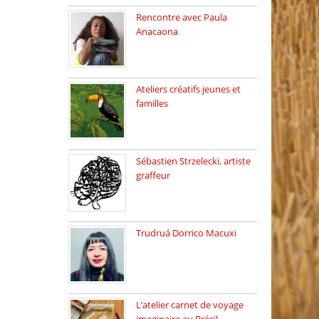
Rencontre avec Paula
Anacaona
Samedi 29 novembre, à
17h30, […]
Ateliers créatifs jeunes et
familles
3 ateliers destinés aux
jeunes […]
Sébastien Strzelecki, artiste
graffeur
Sébastien Strzelecki est un
artiste […]
Trudruá Dorrico Macuxi
Autrice, docteure en
littérature, […]
L’atelier carnet de voyage