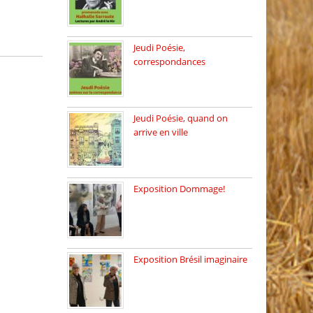
Dimanche 8 mars 2026 Carte
[…]
Jeudi Poésie,
correspondances
Jeudi 26 février, c’est poésie
[…]
Jeudi Poésie, quand on
arrive en ville
le 29 janvier c’est Jeudi […]
Exposition Dommage!
affaires de familles Lectures
autour […]
Exposition Brésil imaginaire
Vernissage de l’exposition
de la […]