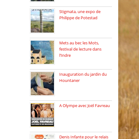
Stigmata, une expo de
Philippe de Potestad
Juillet 2025, l’architecte et
photographe […]
Mets au bec les Mots,
festival de lecture dans
l’Indre
Juillet 2025, Méobecq, petite
commune […]
Inauguration du jardin du
Hountaner
Vendredi 6 juin 2025, nous
[…]
A Olympe avec Joël Favreau
Dimanche 18 mai 2025 nous
[…]
Denis Infante pour le relais