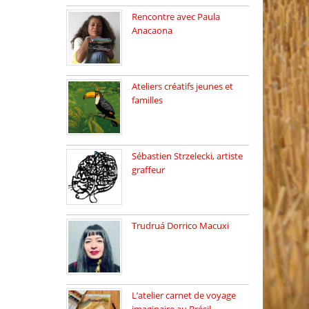
Rencontre avec Paula
Anacaona
Samedi 29 novembre, à
17h30, […]
Ateliers créatifs jeunes et
familles
3 ateliers destinés aux
jeunes […]
Sébastien Strzelecki, artiste
graffeur
Sébastien Strzelecki est un
artiste […]
Trudruá Dorrico Macuxi
Autrice, docteure en
littérature, […]
L’atelier carnet de voyage