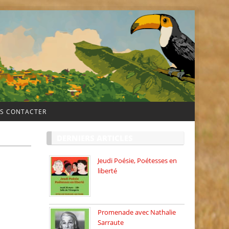
S CONTACTER
DERNIERS ARTICLES
Jeudi Poésie, Poétesses en
liberté
Jeudi Poésie particulier, avec
une […]
Promenade avec Nathalie
Sarraute