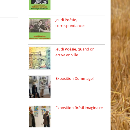
Dimanche 8 mars 2026 Carte
[…]
Jeudi Poésie,
correspondances
Jeudi 26 février, c’est poésie
[…]
Jeudi Poésie, quand on
arrive en ville
le 29 janvier c’est Jeudi […]
Exposition Dommage!
affaires de familles Lectures
autour […]
Exposition Brésil imaginaire
Vernissage de l’exposition
de la […]