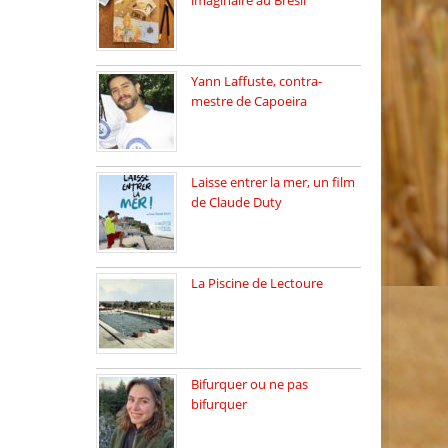
imaginaire au Brésil
Faites vos bagages…
destination: Brésil […]
Yann Laffuste, contra-
mestre de Capoeira
On pratique la Capoeira
dans […]
Laisse entrer la mer, un film
de Claude Duty
19 octobre 2025, nous
recevons […]
La Piscine de Lectoure
La Piscine de Lectoure
inaugurée […]
Bifurquer ou ne pas
bifurquer
Rencontre avec Solène
Lemichez, ingénieure […]