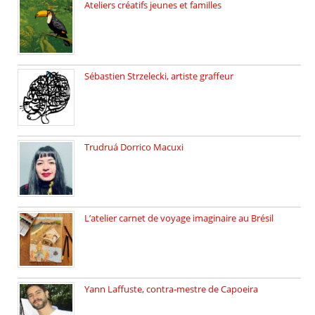
Ateliers créatifs jeunes et familles
3 ateliers destinés aux jeunes […]
Sébastien Strzelecki, artiste graffeur
Sébastien Strzelecki est un artiste […]
Trudruá Dorrico Macuxi
Autrice, docteure en littérature, […]
L’atelier carnet de voyage imaginaire au Brésil
Faites vos bagages… destination: Brésil […]
Yann Laffuste, contra-mestre de Capoeira
On pratique la Capoeira dans […]