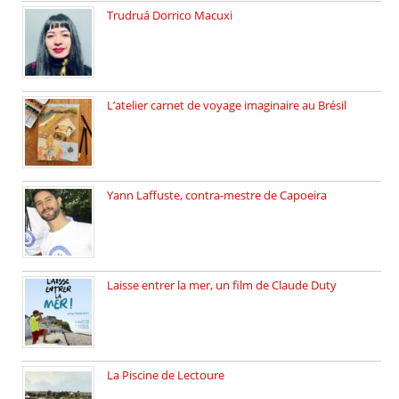
Trudruá Dorrico Macuxi
Autrice, docteure en littérature, […]
L’atelier carnet de voyage imaginaire au Brésil
Faites vos bagages… destination: Brésil […]
Yann Laffuste, contra-mestre de Capoeira
On pratique la Capoeira dans […]
Laisse entrer la mer, un film de Claude Duty
19 octobre 2025, nous recevons […]
La Piscine de Lectoure
La Piscine de Lectoure inaugurée […]