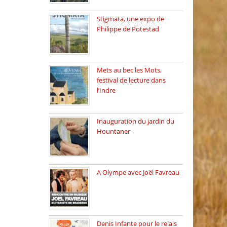
Stigmata, une expo de
Philippe de Potestad
Juillet 2025, l’architecte et
photographe […]
Mets au bec les Mots,
festival de lecture dans
l’Indre
Juillet 2025, Méobecq, petite
commune […]
Inauguration du jardin du
Hountaner
Vendredi 6 juin 2025, nous
[…]
A Olympe avec Joël Favreau
Dimanche 18 mai 2025 nous
[…]
Denis Infante pour le relais