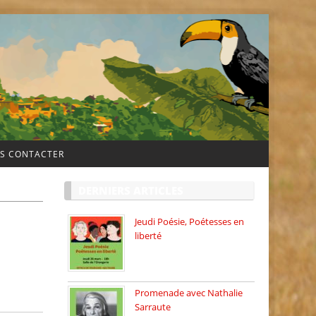
S CONTACTER
DERNIERS ARTICLES
Jeudi Poésie, Poétesses en
liberté
Jeudi Poésie particulier, avec
une […]
Promenade avec Nathalie
Sarraute