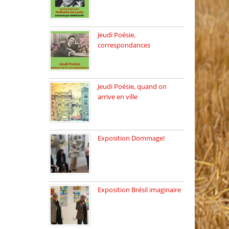
Dimanche 8 mars 2026 Carte
[…]
Jeudi Poésie,
correspondances
Jeudi 26 février, c’est poésie
[…]
Jeudi Poésie, quand on
arrive en ville
le 29 janvier c’est Jeudi […]
Exposition Dommage!
affaires de familles Lectures
autour […]
Exposition Brésil imaginaire
Vernissage de l’exposition
de la […]