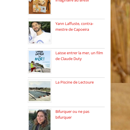
imaginaire au Brésil
Faites vos bagages…
destination: Brésil […]
Yann Laffuste, contra-
mestre de Capoeira
On pratique la Capoeira
dans […]
Laisse entrer la mer, un film
de Claude Duty
19 octobre 2025, nous
recevons […]
La Piscine de Lectoure
La Piscine de Lectoure
inaugurée […]
Bifurquer ou ne pas
bifurquer
Rencontre avec Solène
Lemichez, ingénieure […]