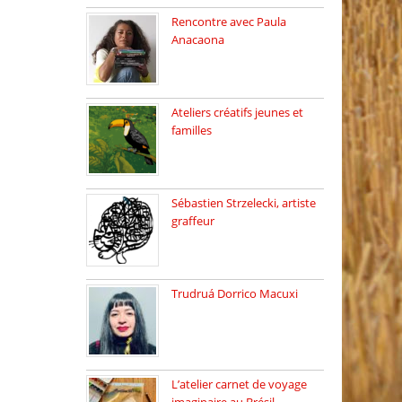
Rencontre avec Paula
Anacaona
Samedi 29 novembre, à
17h30, […]
Ateliers créatifs jeunes et
familles
3 ateliers destinés aux
jeunes […]
Sébastien Strzelecki, artiste
graffeur
Sébastien Strzelecki est un
artiste […]
Trudruá Dorrico Macuxi
Autrice, docteure en
littérature, […]
L’atelier carnet de voyage