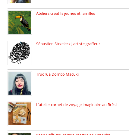
Ateliers créatifs jeunes et familles
3 ateliers destinés aux jeunes […]
Sébastien Strzelecki, artiste graffeur
Sébastien Strzelecki est un artiste […]
Trudruá Dorrico Macuxi
Autrice, docteure en littérature, […]
L’atelier carnet de voyage imaginaire au Brésil
Faites vos bagages… destination: Brésil […]
Yann Laffuste, contra-mestre de Capoeira