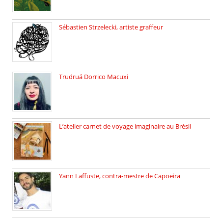
Sébastien Strzelecki, artiste graffeur
Sébastien Strzelecki est un artiste […]
Trudruá Dorrico Macuxi
Autrice, docteure en littérature, […]
L’atelier carnet de voyage imaginaire au Brésil
Faites vos bagages… destination: Brésil […]
Yann Laffuste, contra-mestre de Capoeira
On pratique la Capoeira dans […]