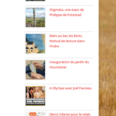
Stigmata, une expo de
Philippe de Potestad
Juillet 2025, l’architecte et
photographe […]
Mets au bec les Mots,
festival de lecture dans
l’Indre
Juillet 2025, Méobecq, petite
commune […]
Inauguration du jardin du
Hountaner
Vendredi 6 juin 2025, nous
[…]
A Olympe avec Joël Favreau
Dimanche 18 mai 2025 nous
[…]
Denis Infante pour le relais