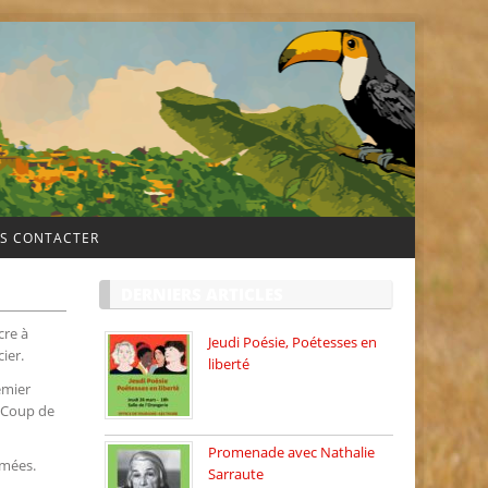
S CONTACTER
DERNIERS ARTICLES
cre à
Jeudi Poésie, Poétesses en
ier.
liberté
Jeudi Poésie particulier, avec
remier
une […]
e Coup de
Promenade avec Nathalie
imées.
Sarraute