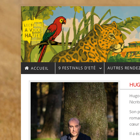
9 FESTIVALS D’ETÉ
AUTRES RENDE
ACCUEIL
HUG
Hugo 
l’écr
Son p
roman
cœur 
Il a é