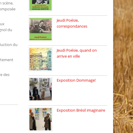
Dimanche 8 mars 2026 Carte
n scène,
[…]
omposée
Jeudi Poésie,
aux
correspondances
gnol du
Jeudi 26 février, c’est poésie
[…]
duction du
Jeudi Poésie, quand on
arrive en ville
artement
le 29 janvier c’est Jeudi […]
re des
Exposition Dommage!
affaires de familles Lectures
autour […]
Exposition Brésil imaginaire
Vernissage de l’exposition
de la […]