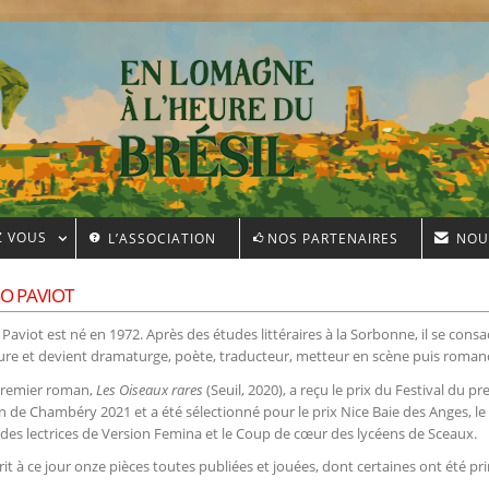
Z VOUS
L’ASSOCIATION
NOS PARTENAIRES
NOU
O PAVIOT
Paviot est né en 1972. Après des études littéraires à la Sorbonne, il se consa
iture et devient dramaturge, poète, traducteur, metteur en scène puis romanc
remier roman,
Les Oiseaux rares
(Seuil, 2020), a reçu le prix du Festival du p
 de Chambéry 2021 et a été sélectionné pour le prix Nice Baie des Anges, l
des lectrices de Version Femina et le Coup de cœur des lycéens de Sceaux.
crit à ce jour onze pièces toutes publiées et jouées, dont certaines ont été pr