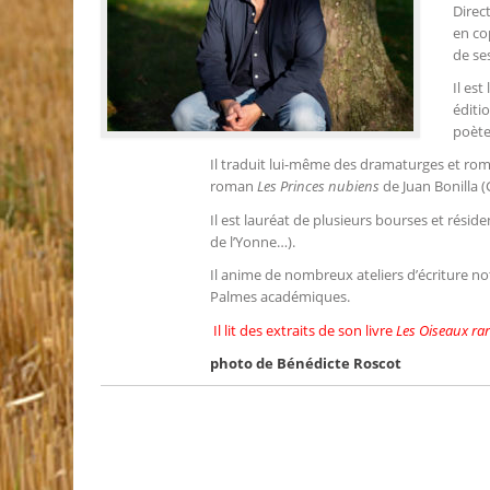
Direc
en co
de se
Il es
éditi
poète
Il traduit lui-même des dramaturges et ro
roman
Les Princes nubiens
de Juan Bonilla (
Il est lauréat de plusieurs bourses et rési
de l’Yonne…).
Il anime de nombreux ateliers d’écriture no
Palmes académiques.
Il lit des extraits de son livre
Les Oiseaux ra
photo de Bénédicte Roscot