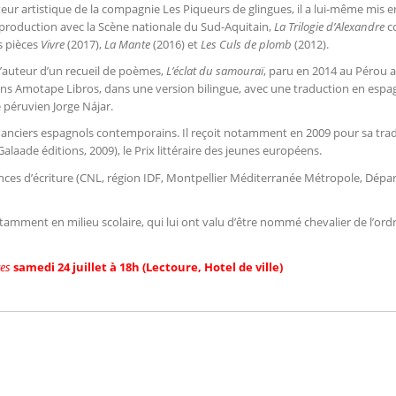
teur artistique de la compagnie Les Piqueurs de glingues, il a lui-même mis e
production avec la Scène nationale du Sud-Aquitain,
La Trilogie d’Alexandre
c
s pièces
Vivre
(2017),
La Mante
(2016) et
Les Culs de plomb
(2012).
t l’auteur d’un recueil de poèmes,
L’éclat du samouraï
, paru en 2014 au Pérou 
ons Amotape Libros, dans une version bilingue, avec une traduction en espa
 péruvien Jorge Nájar.
manciers espagnols contemporains. Il reçoit notamment en 2009 pour sa tra
Galaade éditions, 2009), le Prix littéraire des jeunes européens.
dences d’écriture (CNL, région IDF, Montpellier Méditerranée Métropole, Dép
tamment en milieu scolaire, qui lui ont valu d’être nommé chevalier de l’ord
res
samedi 24 juillet à 18h (
Lectoure, Hotel de ville)