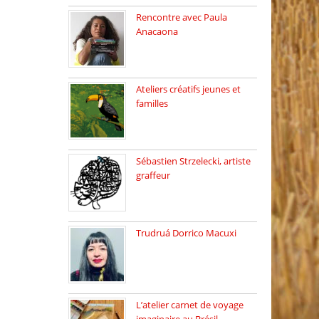
Rencontre avec Paula
Anacaona
Samedi 29 novembre, à
17h30, […]
Ateliers créatifs jeunes et
familles
3 ateliers destinés aux
jeunes […]
Sébastien Strzelecki, artiste
graffeur
Sébastien Strzelecki est un
artiste […]
Trudruá Dorrico Macuxi
Autrice, docteure en
littérature, […]
L’atelier carnet de voyage