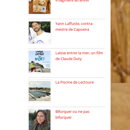
imaginaire au Brésil
Faites vos bagages…
destination: Brésil […]
Yann Laffuste, contra-
mestre de Capoeira
On pratique la Capoeira
dans […]
Laisse entrer la mer, un film
de Claude Duty
19 octobre 2025, nous
recevons […]
La Piscine de Lectoure
La Piscine de Lectoure
inaugurée […]
Bifurquer ou ne pas
bifurquer
Rencontre avec Solène
Lemichez, ingénieure […]