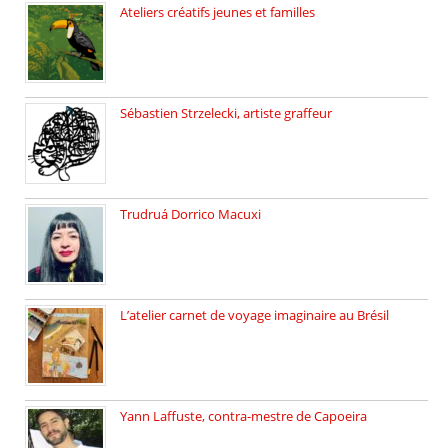
Ateliers créatifs jeunes et familles
3 ateliers destinés aux jeunes […]
Sébastien Strzelecki, artiste graffeur
Sébastien Strzelecki est un artiste […]
Trudruá Dorrico Macuxi
Autrice, docteure en littérature, […]
L’atelier carnet de voyage imaginaire au Brésil
Faites vos bagages… destination: Brésil […]
Yann Laffuste, contra-mestre de Capoeira
On pratique la Capoeira dans […]