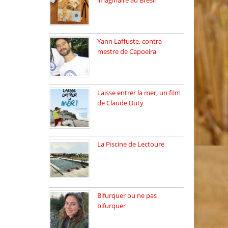
imaginaire au Brésil
Faites vos bagages…
destination: Brésil […]
Yann Laffuste, contra-
mestre de Capoeira
On pratique la Capoeira
dans […]
Laisse entrer la mer, un film
de Claude Duty
19 octobre 2025, nous
recevons […]
La Piscine de Lectoure
La Piscine de Lectoure
inaugurée […]
Bifurquer ou ne pas
bifurquer
Rencontre avec Solène
Lemichez, ingénieure […]