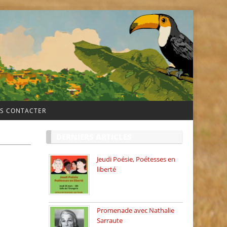
S CONTACTER
DERNIERS ARTICLES
Jeudi Poésie, Poétesses en
liberté
Jeudi Poésie particulier, avec
une […]
Promenade avec Nathalie
Sarraute