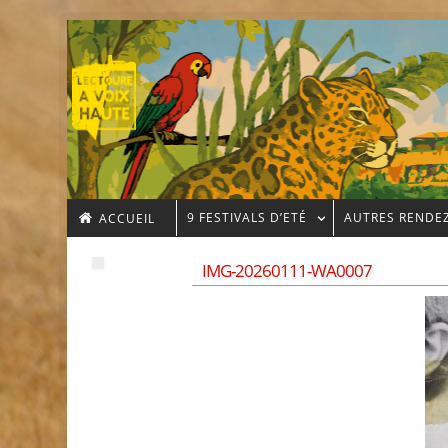
9 FESTIVALS D’ETÉ
AUTRES RENDE
ACCUEIL
IMG-20260111-WA0007