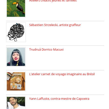
Ateliers créatifs jeunes et familles
3 ateliers destinés aux jeunes […]
Sébastien Strzelecki, artiste graffeur
Sébastien Strzelecki est un artiste […]
Trudruá Dorrico Macuxi
Autrice, docteure en littérature, […]
L’atelier carnet de voyage imaginaire au Brésil
Faites vos bagages… destination: Brésil […]
Yann Laffuste, contra-mestre de Capoeira
On pratique la Capoeira dans […]