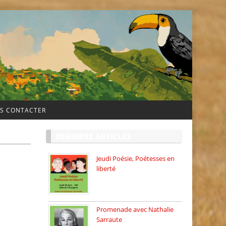
S CONTACTER
DERNIERS ARTICLES
Jeudi Poésie, Poétesses en
liberté
Jeudi Poésie particulier, avec
une […]
Promenade avec Nathalie
Sarraute