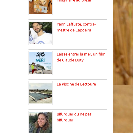
imaginaire au Brésil
Faites vos bagages…
destination: Brésil […]
Yann Laffuste, contra-
mestre de Capoeira
On pratique la Capoeira
dans […]
Laisse entrer la mer, un film
de Claude Duty
19 octobre 2025, nous
recevons […]
La Piscine de Lectoure
La Piscine de Lectoure
inaugurée […]
Bifurquer ou ne pas
bifurquer
Rencontre avec Solène
Lemichez, ingénieure […]