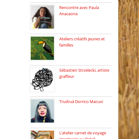
Rencontre avec Paula
Anacaona
Samedi 29 novembre, à
17h30, […]
Ateliers créatifs jeunes et
familles
3 ateliers destinés aux
jeunes […]
Sébastien Strzelecki, artiste
graffeur
Sébastien Strzelecki est un
artiste […]
Trudruá Dorrico Macuxi
Autrice, docteure en
littérature, […]
L’atelier carnet de voyage