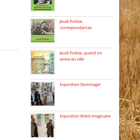
Dimanche 8 mars 2026 Carte
[…]
Jeudi Poésie,
correspondances
Jeudi 26 février, c’est poésie
[…]
Jeudi Poésie, quand on
arrive en ville
le 29 janvier c’est Jeudi […]
Exposition Dommage!
affaires de familles Lectures
autour […]
Exposition Brésil imaginaire
Vernissage de l’exposition
de la […]