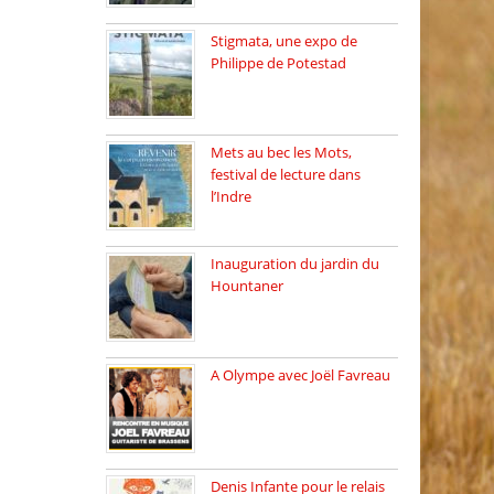
Stigmata, une expo de
Philippe de Potestad
Juillet 2025, l’architecte et
photographe […]
Mets au bec les Mots,
festival de lecture dans
l’Indre
Juillet 2025, Méobecq, petite
commune […]
Inauguration du jardin du
Hountaner
Vendredi 6 juin 2025, nous
[…]
A Olympe avec Joël Favreau
Dimanche 18 mai 2025 nous
[…]
Denis Infante pour le relais