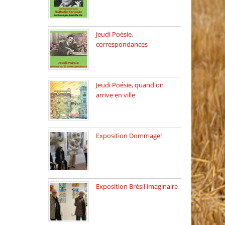
Dimanche 8 mars 2026 Carte
[…]
Jeudi Poésie,
correspondances
Jeudi 26 février, c’est poésie
[…]
Jeudi Poésie, quand on
arrive en ville
le 29 janvier c’est Jeudi […]
Exposition Dommage!
affaires de familles Lectures
autour […]
Exposition Brésil imaginaire
Vernissage de l’exposition
de la […]