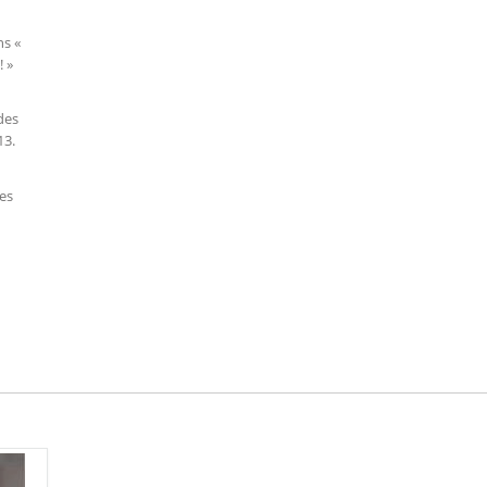
ns «
 »
des
13.
les