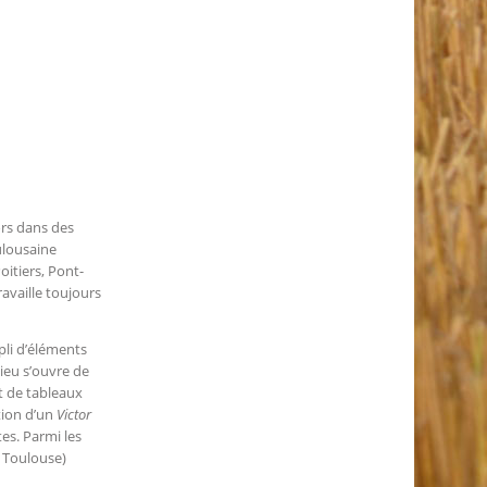
ors dans des
ulousaine
oitiers, Pont-
ravaille toujours
pli d’éléments
lieu s’ouvre de
t de tableaux
tion d’un
Victor
es. Parmi les
 Toulouse)