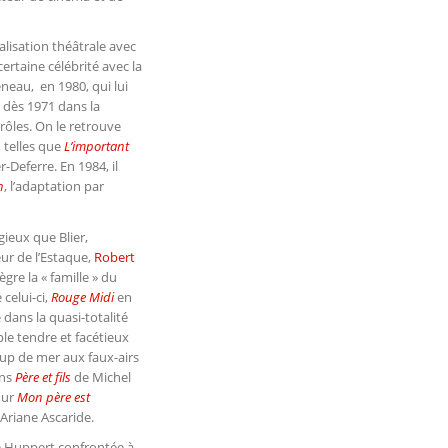
lisation théâtrale avec
certaine célébrité avec la
neau, en 1980, qui lui
 dès 1971 dans la
 rôles. On le retrouve
 telles que
L’important
-Deferre. En 1984, il
n
, l’adaptation par
gieux que Blier,
ur de l’Estaque,
Robert
ègre la « famille » du
celui-ci,
Rouge Midi
en
dans la quasi-totalité
le tendre et facétieux
oup de mer aux faux-airs
ans
Père et fils
de Michel
our
Mon père est
 Ariane Ascaride.
le Huppert confrontée à