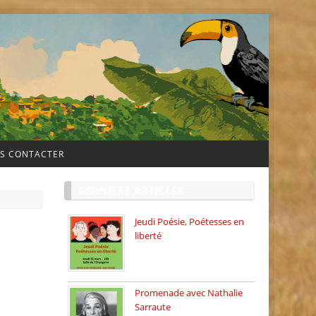
S CONTACTER
DERNIERS ARTICLES
Jeudi Poésie, Poétesses en
liberté
Jeudi Poésie particulier, avec
une […]
Promenade avec Nathalie
Sarraute