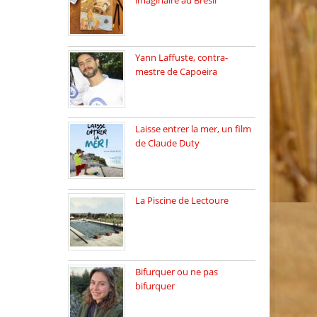
imaginaire au Brésil
Faites vos bagages…
destination: Brésil […]
Yann Laffuste, contra-
mestre de Capoeira
On pratique la Capoeira
dans […]
Laisse entrer la mer, un film
de Claude Duty
19 octobre 2025, nous
recevons […]
La Piscine de Lectoure
La Piscine de Lectoure
inaugurée […]
Bifurquer ou ne pas
bifurquer
Rencontre avec Solène
Lemichez, ingénieure […]