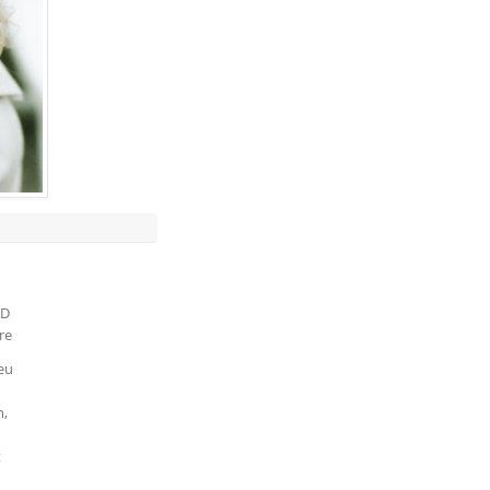
AD
re
ieu
n,
t