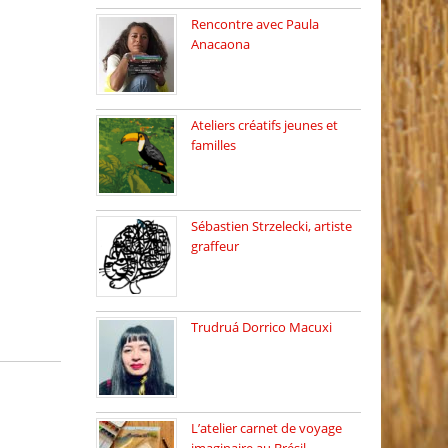
Rencontre avec Paula
Anacaona
Samedi 29 novembre, à
17h30, […]
Ateliers créatifs jeunes et
familles
3 ateliers destinés aux
jeunes […]
Sébastien Strzelecki, artiste
graffeur
Sébastien Strzelecki est un
artiste […]
Trudruá Dorrico Macuxi
Autrice, docteure en
littérature, […]
L’atelier carnet de voyage