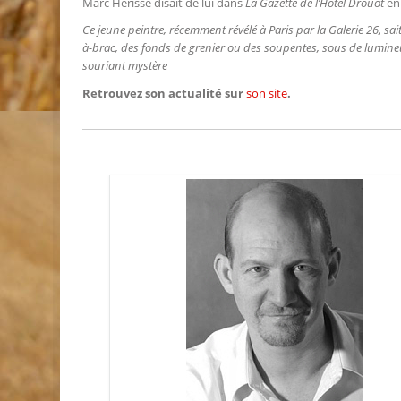
Marc Hérissé disait de lui dans
La Gazette de l’Hôtel Drouot
en 
Ce jeune peintre, récemment révélé à Paris par la Galerie 26, s
à-brac, des fonds de grenier ou des soupentes, sous de lumineu
souriant mystère
Retrouvez son actualité sur
son site
.