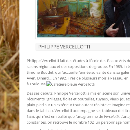
PHILIPPE VERCELLOTTI
Philippe Vercellotti fait des études à l’École des Beaux-Arts 
salons régionaux et des expositions de groupe. En 1989, il ré
Simone Boudet, qui l’accueille l’année suivante dans sa galer
Aven, Dinard… En 1992, il réside plusieurs mois à Passau, en Ba
à Toulouse.
Dès ses débuts, Philippe Vercellotti a mis en scène son univ
récurrents : grillages, fioles et bouteilles, tuyaux, vieux joue
plain-pied sur un extérieur tout autant réaliste et imaginai
dans le tableau. Vercellotti accompagne ses tableaux de tit
Letel
, qui n’est en réalité que l’anagramme de
Vercelotti
. L’an
constantes, on retrouve le nombre 102, un personnage nom