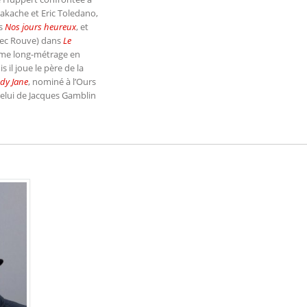
akache et Eric Toledano,
ns
Nos jours heureux
, et
avec Rouve) dans
Le
ième long-métrage en
s il joue le père de la
dy Jane
, nominé à l’Ours
 celui de Jacques Gamblin