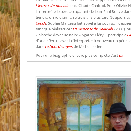
L’Ivresse du pouvoir
chez Claude Chabrol. Pour Olivier N
il interprète le père accaparant de Jean-Paul Rouve da
tiendra un rôle similaire trois ans plus tard (toujours 
Coach
. Sophie Marceau fait appel à lui pour son deux
tant que réalisatrice :
La Disparue de Deauville
(2007), pui
« blanche devenue noire » Agathe Cléry. Il participe à
La
d’or de Berlin, avant d’interpréter à nouveau un père :
dans
Le Nom des gens
de Michel Leclerc.
Pour une biographie encore plus complète c’est
ici
!