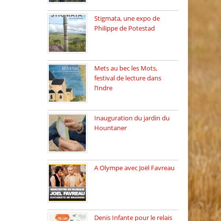
Stigmata, une expo de
Philippe de Potestad
Juillet 2025, l’architecte et
photographe […]
Mets au bec les Mots,
festival de lecture dans
l’Indre
Juillet 2025, Méobecq, petite
commune […]
Inauguration du jardin du
Hountaner
Vendredi 6 juin 2025, nous
[…]
A Olympe avec Joël Favreau
Dimanche 18 mai 2025 nous
[…]
Denis Infante pour le relais