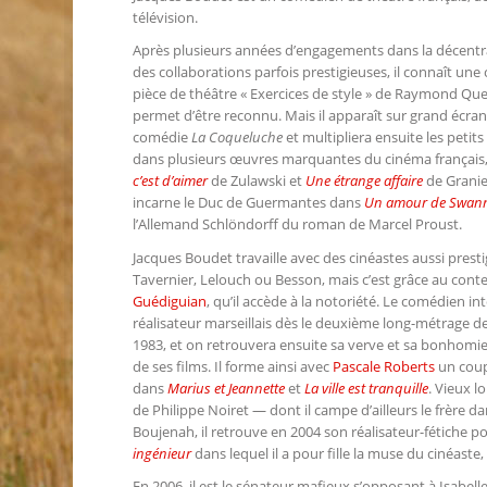
télévision.
Après plusieurs années d’engagements dans la décentra
des collaborations parfois prestigieuses, il connaît une 
pièce de théâtre « Exercices de style » de Raymond Que
permet d’être reconnu. Mais il apparaît sur grand écran
comédie
La Coqueluche
et multipliera ensuite les petits
dans plusieurs œuvres marquantes du cinéma français,
c’est d’aimer
de Zulawski et
Une étrange affaire
de Granier
incarne le Duc de Guermantes dans
Un amour de Swan
l’Allemand Schlöndorff du roman de Marcel Proust.
Jacques Boudet travaille avec des cinéastes aussi presti
Tavernier, Lelouch ou Besson, mais c’est grâce au conte
Guédiguian
, qu’il accède à la notoriété. Le comédien int
réalisateur marseillais dès le deuxième long-métrage de 
1983, et on retrouvera ensuite sa verve et sa bonhomie 
de ses films. Il forme ainsi avec
Pascale Roberts
un coup
dans
Marius et Jeannette
et
La ville est tranquille
. Vieux l
de Philippe Noiret — dont il campe d’ailleurs le frère d
Boujenah, il retrouve en 2004 son réalisateur-fétiche p
ingénieur
dans lequel il a pour fille la muse du cinéaste,
En 2006, il est le sénateur mafieux s’opposant à Isabel