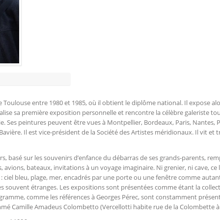
de Toulouse entre 1980 et 1985, où il obtient le diplôme national. Il expose al
alise sa première exposition personnelle et rencontre la célèbre galeriste to
ie. Ses peintures peuvent être vues à Montpellier, Bordeaux, Paris, Nantes, P
vière. Il est vice-président de la Société des Artistes méridionaux. Il vit et t
ers, basé sur les souvenirs d’enfance du débarras de ses grands-parents, rem
ts, avions, bateaux, invitations à un voyage imaginaire. Ni grenier, ni cave, ce 
re : ciel bleu, plage, mer, encadrés par une porte ou une fenêtre comme autan
res souvent étranges. Les expositions sont présentées comme étant la collec
agramme, comme les références à Georges Pérec, sont constamment présent
mé Camille Amadeus Colombetto (Vercellotti habite rue de la Colombette à