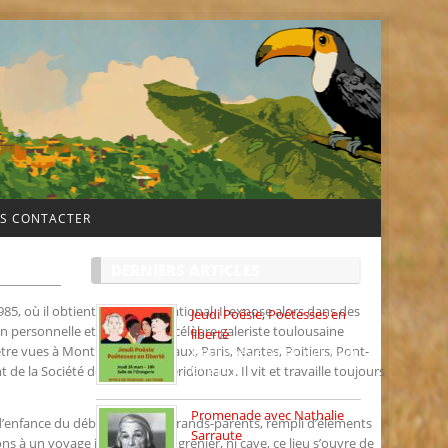
S CONTACTER
DERNIERS ARTICLES
985, où il obtient le diplôme national. Il expose alors dans des
Jeudi Poésie, Poétesses en
on personnelle et rencontre la célèbre galeriste toulousaine
liberté
tre vues à Montpellier, Bordeaux, Paris, Nantes, Poitiers, Pont-
Jeudi Poésie particulier, avec
une […]
 de la Société des Artistes méridionaux. Il vit et travaille toujours
Promenade avec Nathalie
s d’enfance du débarras de ses grands-parents, rempli d’éléments
Sarraute
ions à un voyage imaginaire. Ni grenier, ni cave, ce lieu s’ouvre de