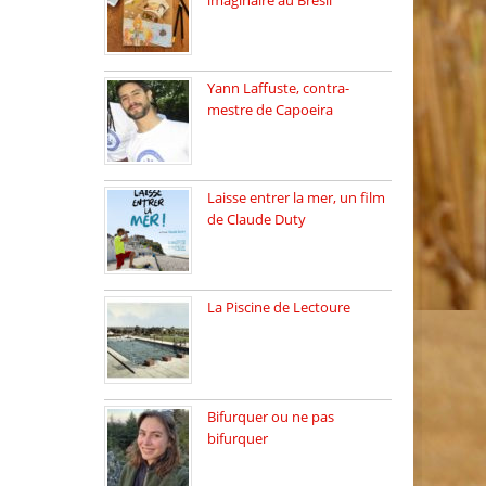
imaginaire au Brésil
Faites vos bagages…
destination: Brésil […]
Yann Laffuste, contra-
mestre de Capoeira
On pratique la Capoeira
dans […]
Laisse entrer la mer, un film
de Claude Duty
19 octobre 2025, nous
recevons […]
La Piscine de Lectoure
La Piscine de Lectoure
inaugurée […]
Bifurquer ou ne pas
bifurquer
Rencontre avec Solène
Lemichez, ingénieure […]