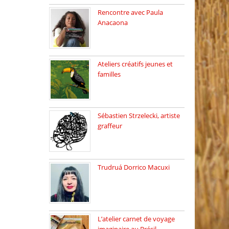
Rencontre avec Paula
Anacaona
Samedi 29 novembre, à
17h30, […]
Ateliers créatifs jeunes et
familles
3 ateliers destinés aux
jeunes […]
Sébastien Strzelecki, artiste
graffeur
Sébastien Strzelecki est un
artiste […]
Trudruá Dorrico Macuxi
Autrice, docteure en
littérature, […]
L’atelier carnet de voyage