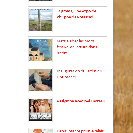
Stigmata, une expo de
Philippe de Potestad
Juillet 2025, l’architecte et
photographe […]
Mets au bec les Mots,
festival de lecture dans
l’Indre
Juillet 2025, Méobecq, petite
commune […]
Inauguration du jardin du
Hountaner
Vendredi 6 juin 2025, nous
[…]
A Olympe avec Joël Favreau
Dimanche 18 mai 2025 nous
[…]
Denis Infante pour le relais