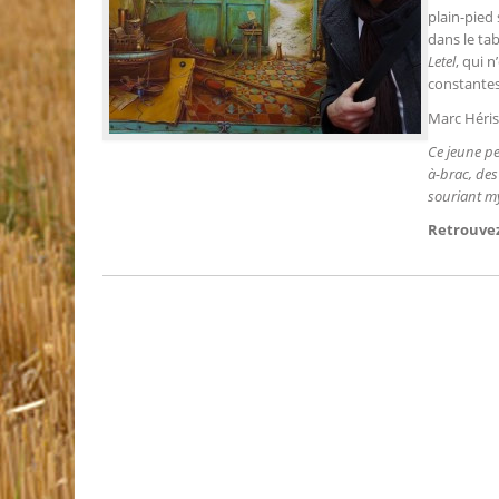
plain-pied
dans le ta
Letel
, qui 
constantes
Marc Héris
Ce jeune pe
à-brac, des
souriant m
Retrouvez