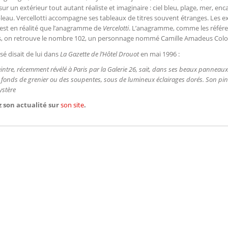
 sur un extérieur tout autant réaliste et imaginaire : ciel bleu, plage, mer,
bleau. Vercellotti accompagne ses tableaux de titres souvent étranges. Les 
n’est en réalité que l’anagramme de
Vercelotti
. L’anagramme, comme les référe
, on retrouve le nombre 102, un personnage nommé Camille Amadeus Colomb
sé disait de lui dans
La Gazette de l’Hôtel Drouot
en mai 1996 :
intre, récemment révélé à Paris par la Galerie 26, sait, dans ses beaux panneaux
 fonds de grenier ou des soupentes, sous de lumineux éclairages dorés. Son pin
ystère
 son actualité sur
son site
.