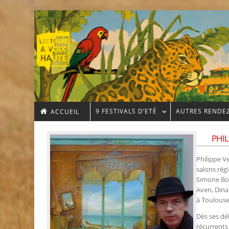
9 FESTIVALS D’ETÉ
AUTRES RENDE
ACCUEIL
PHIL
Philippe Ve
salons rég
Simone Boud
Aven, Dinar
à Toulouse
Dès ses dé
récurrents 