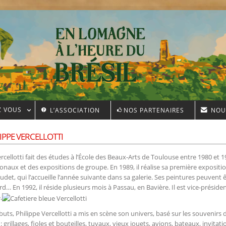
Z VOUS
L’ASSOCIATION
NOS PARTENAIRES
NOU
IPPE VERCELLOTTI
rcellotti fait des études à l’École des Beaux-Arts de Toulouse entre 1980 et 1
ionaux et des expositions de groupe. En 1989, il réalise sa première expositi
et, qui l’accueille l’année suivante dans sa galerie. Ses peintures peuvent ê
d… En 1992, il réside plusieurs mois à Passau, en Bavière. Il est vice-président
.
buts, Philippe Vercellotti a mis en scène son univers, basé sur les souvenir
: grillages, fioles et bouteilles, tuyaux, vieux jouets, avions, bateaux, invitat