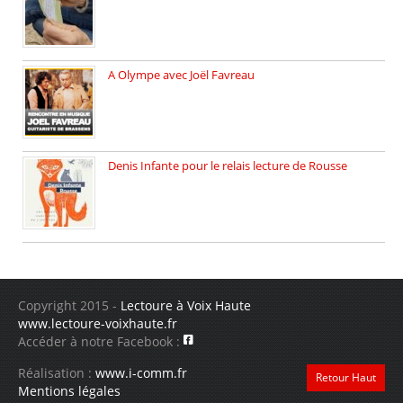
A Olympe avec Joël Favreau
Dimanche 18 mai 2025 nous […]
Denis Infante pour le relais lecture de Rousse
La deuxième édition du relais […]
Copyright 2015 -
Lectoure à Voix Haute
www.lectoure-voixhaute.fr
Accéder à notre Facebook :
Réalisation :
www.i-comm.fr
Retour Haut
Mentions légales