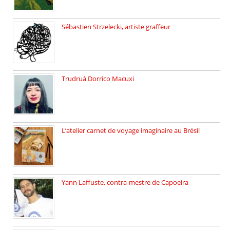
Sébastien Strzelecki, artiste graffeur
Sébastien Strzelecki est un artiste […]
Trudruá Dorrico Macuxi
Autrice, docteure en littérature, […]
L’atelier carnet de voyage imaginaire au Brésil
Faites vos bagages… destination: Brésil […]
Yann Laffuste, contra-mestre de Capoeira
On pratique la Capoeira dans […]