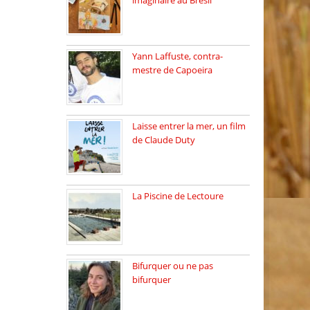
imaginaire au Brésil
Faites vos bagages…
destination: Brésil […]
Yann Laffuste, contra-
mestre de Capoeira
On pratique la Capoeira
dans […]
Laisse entrer la mer, un film
de Claude Duty
19 octobre 2025, nous
recevons […]
La Piscine de Lectoure
La Piscine de Lectoure
inaugurée […]
Bifurquer ou ne pas
bifurquer
Rencontre avec Solène
Lemichez, ingénieure […]