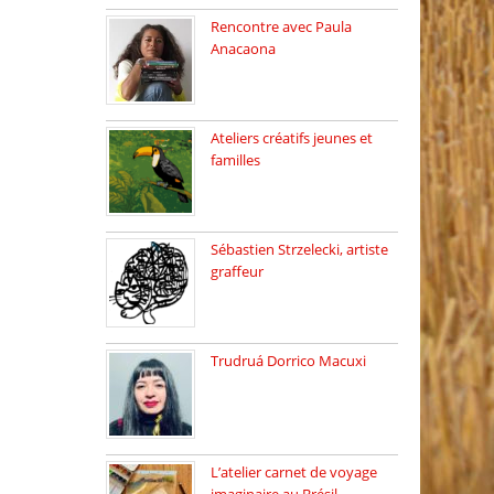
Rencontre avec Paula
Anacaona
Samedi 29 novembre, à
17h30, […]
Ateliers créatifs jeunes et
familles
3 ateliers destinés aux
jeunes […]
Sébastien Strzelecki, artiste
graffeur
Sébastien Strzelecki est un
artiste […]
Trudruá Dorrico Macuxi
Autrice, docteure en
littérature, […]
L’atelier carnet de voyage