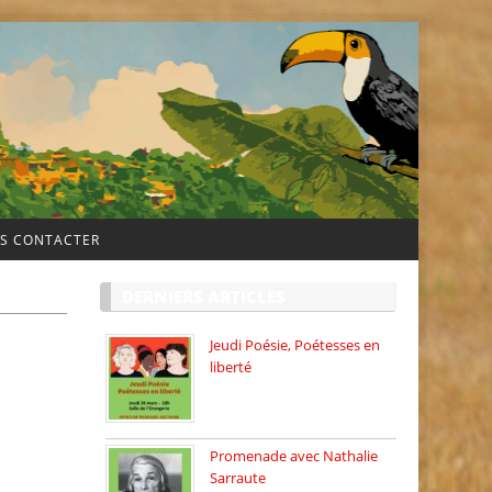
S CONTACTER
DERNIERS ARTICLES
Jeudi Poésie, Poétesses en
liberté
Jeudi Poésie particulier, avec
une […]
Promenade avec Nathalie
Sarraute