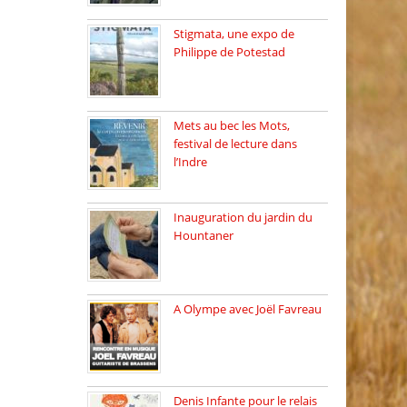
Stigmata, une expo de
Philippe de Potestad
Juillet 2025, l’architecte et
photographe […]
Mets au bec les Mots,
festival de lecture dans
l’Indre
Juillet 2025, Méobecq, petite
commune […]
Inauguration du jardin du
Hountaner
Vendredi 6 juin 2025, nous
[…]
A Olympe avec Joël Favreau
Dimanche 18 mai 2025 nous
[…]
Denis Infante pour le relais