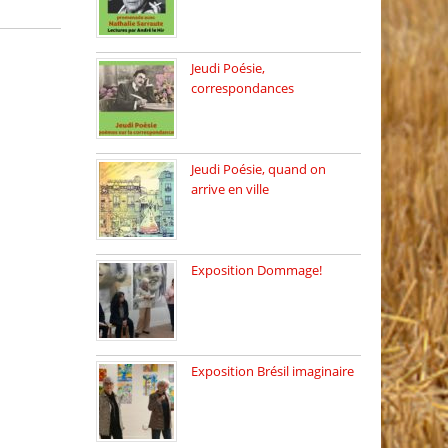
Dimanche 8 mars 2026 Carte
[…]
Jeudi Poésie,
correspondances
Jeudi 26 février, c’est poésie
[…]
Jeudi Poésie, quand on
arrive en ville
le 29 janvier c’est Jeudi […]
Exposition Dommage!
affaires de familles Lectures
autour […]
Exposition Brésil imaginaire
Vernissage de l’exposition
de la […]