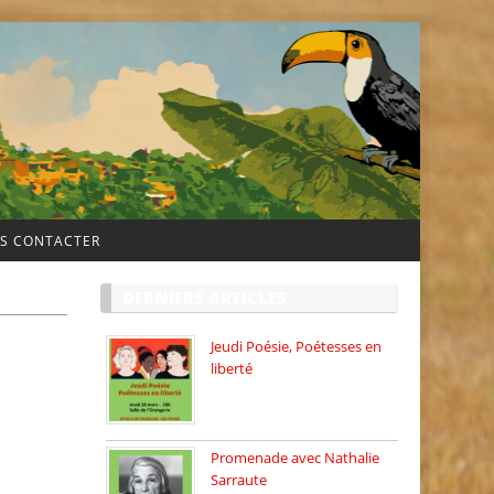
S CONTACTER
DERNIERS ARTICLES
Jeudi Poésie, Poétesses en
liberté
Jeudi Poésie particulier, avec
une […]
Promenade avec Nathalie
Sarraute