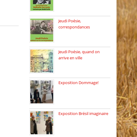
Dimanche 8 mars 2026 Carte
[…]
Jeudi Poésie,
correspondances
Jeudi 26 février, c’est poésie
[…]
Jeudi Poésie, quand on
arrive en ville
le 29 janvier c’est Jeudi […]
Exposition Dommage!
affaires de familles Lectures
autour […]
Exposition Brésil imaginaire
Vernissage de l’exposition
de la […]