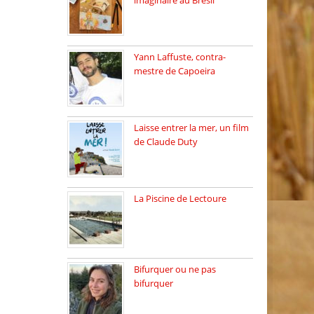
imaginaire au Brésil
Faites vos bagages…
destination: Brésil […]
Yann Laffuste, contra-
mestre de Capoeira
On pratique la Capoeira
dans […]
Laisse entrer la mer, un film
de Claude Duty
19 octobre 2025, nous
recevons […]
La Piscine de Lectoure
La Piscine de Lectoure
inaugurée […]
Bifurquer ou ne pas
bifurquer
Rencontre avec Solène
Lemichez, ingénieure […]