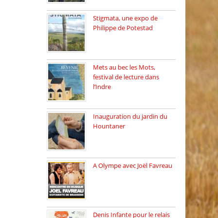
Stigmata, une expo de
Philippe de Potestad
Juillet 2025, l’architecte et
photographe […]
Mets au bec les Mots,
festival de lecture dans
l’Indre
Juillet 2025, Méobecq, petite
commune […]
Inauguration du jardin du
Hountaner
Vendredi 6 juin 2025, nous
[…]
A Olympe avec Joël Favreau
Dimanche 18 mai 2025 nous
[…]
Denis Infante pour le relais