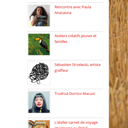
Rencontre avec Paula
Anacaona
Samedi 29 novembre, à
17h30, […]
Ateliers créatifs jeunes et
familles
3 ateliers destinés aux
jeunes […]
Sébastien Strzelecki, artiste
graffeur
Sébastien Strzelecki est un
artiste […]
Trudruá Dorrico Macuxi
Autrice, docteure en
littérature, […]
L’atelier carnet de voyage