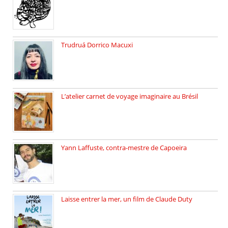
Sébastien Strzelecki est un artiste […]
Trudruá Dorrico Macuxi
Autrice, docteure en littérature, […]
L’atelier carnet de voyage imaginaire au Brésil
Faites vos bagages… destination: Brésil […]
Yann Laffuste, contra-mestre de Capoeira
On pratique la Capoeira dans […]
Laisse entrer la mer, un film de Claude Duty
19 octobre 2025, nous recevons […]