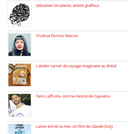
Sébastien Strzelecki, artiste graffeur
Sébastien Strzelecki est un artiste […]
Trudruá Dorrico Macuxi
Autrice, docteure en littérature, […]
L’atelier carnet de voyage imaginaire au Brésil
Faites vos bagages… destination: Brésil […]
Yann Laffuste, contra-mestre de Capoeira
On pratique la Capoeira dans […]
Laisse entrer la mer, un film de Claude Duty
19 octobre 2025, nous recevons […]