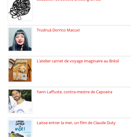
Sébastien Strzelecki est un artiste […]
Trudruá Dorrico Macuxi
Autrice, docteure en littérature, […]
L’atelier carnet de voyage imaginaire au Brésil
Faites vos bagages… destination: Brésil […]
Yann Laffuste, contra-mestre de Capoeira
On pratique la Capoeira dans […]
Laisse entrer la mer, un film de Claude Duty
19 octobre 2025, nous recevons […]