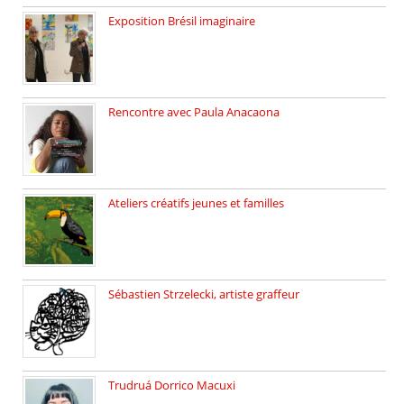
Exposition Brésil imaginaire
Vernissage de l’exposition de la […]
Rencontre avec Paula Anacaona
Samedi 29 novembre, à 17h30, […]
Ateliers créatifs jeunes et familles
3 ateliers destinés aux jeunes […]
Sébastien Strzelecki, artiste graffeur
Sébastien Strzelecki est un artiste […]
Trudruá Dorrico Macuxi
Autrice, docteure en littérature, […]