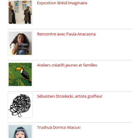
Exposition Brésil imaginaire
Vernissage de l’exposition de la […]
Rencontre avec Paula Anacaona
Samedi 29 novembre, à 17h30, […]
Ateliers créatifs jeunes et familles
3 ateliers destinés aux jeunes […]
Sébastien Strzelecki, artiste graffeur
Sébastien Strzelecki est un artiste […]
Trudruá Dorrico Macuxi
Autrice, docteure en littérature, […]