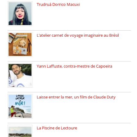
Trudruá Dorrico Macuxi
Autrice, docteure en littérature, […]
L’atelier carnet de voyage imaginaire au Brésil
Faites vos bagages… destination: Brésil […]
Yann Laffuste, contra-mestre de Capoeira
On pratique la Capoeira dans […]
Laisse entrer la mer, un film de Claude Duty
19 octobre 2025, nous recevons […]
La Piscine de Lectoure
La Piscine de Lectoure inaugurée […]