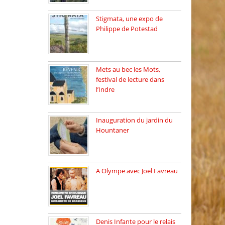
Stigmata, une expo de
Philippe de Potestad
Juillet 2025, l’architecte et
photographe […]
Mets au bec les Mots,
festival de lecture dans
l’Indre
Juillet 2025, Méobecq, petite
commune […]
Inauguration du jardin du
Hountaner
Vendredi 6 juin 2025, nous
[…]
A Olympe avec Joël Favreau
Dimanche 18 mai 2025 nous
[…]
Denis Infante pour le relais