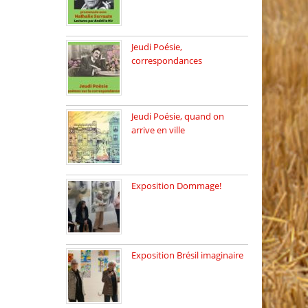
Dimanche 8 mars 2026 Carte
[…]
Jeudi Poésie,
correspondances
Jeudi 26 février, c’est poésie
[…]
Jeudi Poésie, quand on
arrive en ville
le 29 janvier c’est Jeudi […]
Exposition Dommage!
affaires de familles Lectures
autour […]
Exposition Brésil imaginaire
Vernissage de l’exposition
de la […]