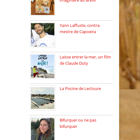
imaginaire au Brésil
Faites vos bagages…
destination: Brésil […]
Yann Laffuste, contra-
mestre de Capoeira
On pratique la Capoeira
dans […]
Laisse entrer la mer, un film
de Claude Duty
19 octobre 2025, nous
recevons […]
La Piscine de Lectoure
La Piscine de Lectoure
inaugurée […]
Bifurquer ou ne pas
bifurquer
Rencontre avec Solène
Lemichez, ingénieure […]