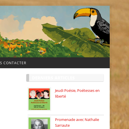
S CONTACTER
DERNIERS ARTICLES
Jeudi Poésie, Poétesses en
liberté
Jeudi Poésie particulier, avec
une […]
Promenade avec Nathalie
Sarraute