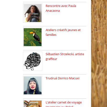
Rencontre avec Paula
Anacaona
Samedi 29 novembre, à
17h30, […]
Ateliers créatifs jeunes et
familles
3 ateliers destinés aux
jeunes […]
Sébastien Strzelecki, artiste
graffeur
Sébastien Strzelecki est un
artiste […]
Trudruá Dorrico Macuxi
Autrice, docteure en
littérature, […]
L’atelier carnet de voyage