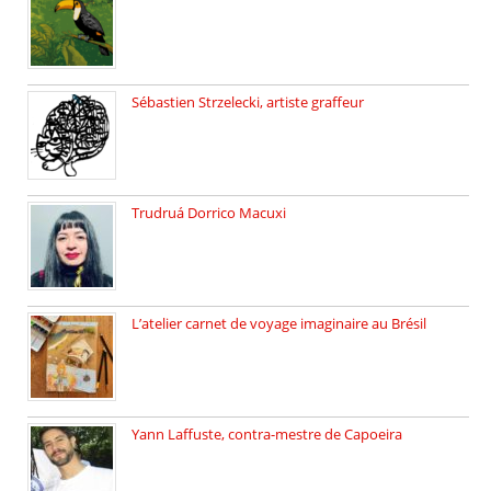
3 ateliers destinés aux jeunes […]
Sébastien Strzelecki, artiste graffeur
Sébastien Strzelecki est un artiste […]
Trudruá Dorrico Macuxi
Autrice, docteure en littérature, […]
L’atelier carnet de voyage imaginaire au Brésil
Faites vos bagages… destination: Brésil […]
Yann Laffuste, contra-mestre de Capoeira
On pratique la Capoeira dans […]