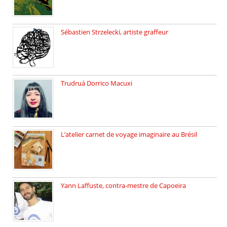
Sébastien Strzelecki, artiste graffeur
Sébastien Strzelecki est un artiste […]
Trudruá Dorrico Macuxi
Autrice, docteure en littérature, […]
L’atelier carnet de voyage imaginaire au Brésil
Faites vos bagages… destination: Brésil […]
Yann Laffuste, contra-mestre de Capoeira
On pratique la Capoeira dans […]