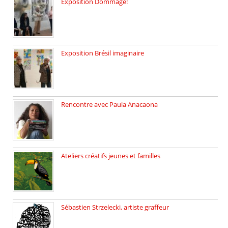
Exposition Dommage!
affaires de familles Lectures autour […]
Exposition Brésil imaginaire
Vernissage de l’exposition de la […]
Rencontre avec Paula Anacaona
Samedi 29 novembre, à 17h30, […]
Ateliers créatifs jeunes et familles
3 ateliers destinés aux jeunes […]
Sébastien Strzelecki, artiste graffeur
Sébastien Strzelecki est un artiste […]