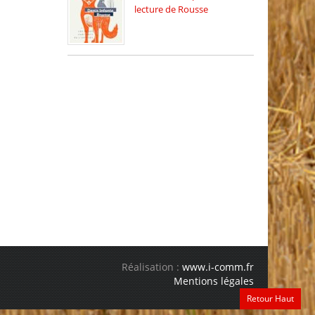
lecture de Rousse
La deuxième édition du
relais […]
Réalisation :
www.i-comm.fr
Mentions légales
Retour Haut