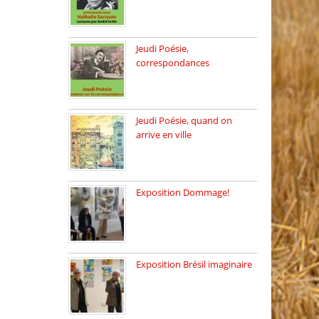
Dimanche 8 mars 2026 Carte
[…]
Jeudi Poésie,
correspondances
Jeudi 26 février, c’est poésie
[…]
Jeudi Poésie, quand on
arrive en ville
le 29 janvier c’est Jeudi […]
Exposition Dommage!
affaires de familles Lectures
autour […]
Exposition Brésil imaginaire
Vernissage de l’exposition
de la […]