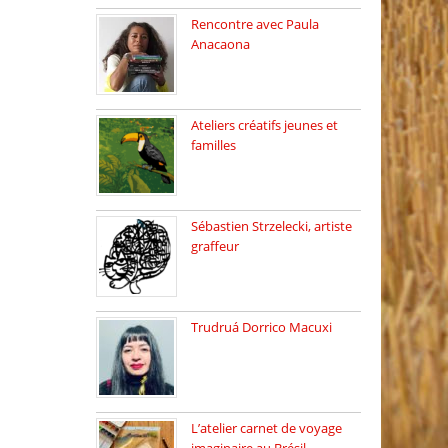
Rencontre avec Paula
Anacaona
Samedi 29 novembre, à
17h30, […]
Ateliers créatifs jeunes et
familles
3 ateliers destinés aux
jeunes […]
Sébastien Strzelecki, artiste
graffeur
Sébastien Strzelecki est un
artiste […]
Trudruá Dorrico Macuxi
Autrice, docteure en
littérature, […]
L’atelier carnet de voyage