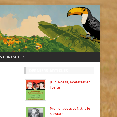
S CONTACTER
DERNIERS ARTICLES
Jeudi Poésie, Poétesses en
liberté
Jeudi Poésie particulier, avec
une […]
Promenade avec Nathalie
Sarraute