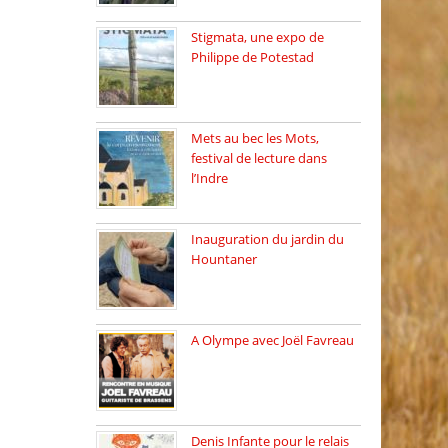
Stigmata, une expo de
Philippe de Potestad
Juillet 2025, l’architecte et
photographe […]
Mets au bec les Mots,
festival de lecture dans
l’Indre
Juillet 2025, Méobecq, petite
commune […]
Inauguration du jardin du
Hountaner
Vendredi 6 juin 2025, nous
[…]
A Olympe avec Joël Favreau
Dimanche 18 mai 2025 nous
[…]
Denis Infante pour le relais