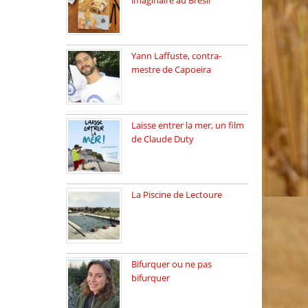
imaginaire au Brésil
Faites vos bagages…
destination: Brésil […]
Yann Laffuste, contra-
mestre de Capoeira
On pratique la Capoeira
dans […]
Laisse entrer la mer, un film
de Claude Duty
19 octobre 2025, nous
recevons […]
La Piscine de Lectoure
La Piscine de Lectoure
inaugurée […]
Bifurquer ou ne pas
bifurquer
Rencontre avec Solène
Lemichez, ingénieure […]