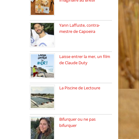
imaginaire au Brésil
Faites vos bagages…
destination: Brésil […]
Yann Laffuste, contra-
mestre de Capoeira
On pratique la Capoeira
dans […]
Laisse entrer la mer, un film
de Claude Duty
19 octobre 2025, nous
recevons […]
La Piscine de Lectoure
La Piscine de Lectoure
inaugurée […]
Bifurquer ou ne pas
bifurquer
Rencontre avec Solène
Lemichez, ingénieure […]