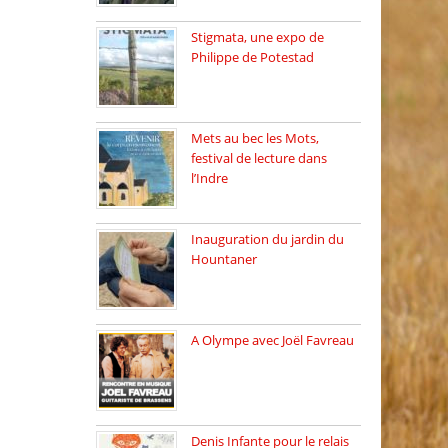
Stigmata, une expo de
Philippe de Potestad
Juillet 2025, l’architecte et
photographe […]
Mets au bec les Mots,
festival de lecture dans
l’Indre
Juillet 2025, Méobecq, petite
commune […]
Inauguration du jardin du
Hountaner
Vendredi 6 juin 2025, nous
[…]
A Olympe avec Joël Favreau
Dimanche 18 mai 2025 nous
[…]
Denis Infante pour le relais