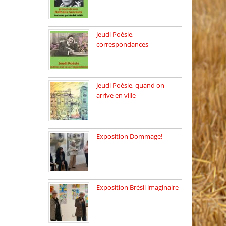
Dimanche 8 mars 2026 Carte
[…]
Jeudi Poésie,
correspondances
Jeudi 26 février, c’est poésie
[…]
Jeudi Poésie, quand on
arrive en ville
le 29 janvier c’est Jeudi […]
Exposition Dommage!
affaires de familles Lectures
autour […]
Exposition Brésil imaginaire
Vernissage de l’exposition
de la […]