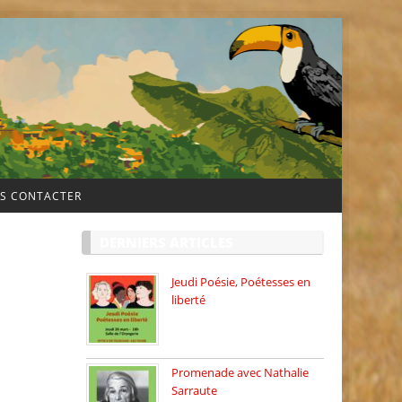
S CONTACTER
DERNIERS ARTICLES
Jeudi Poésie, Poétesses en
liberté
Jeudi Poésie particulier, avec
une […]
Promenade avec Nathalie
Sarraute