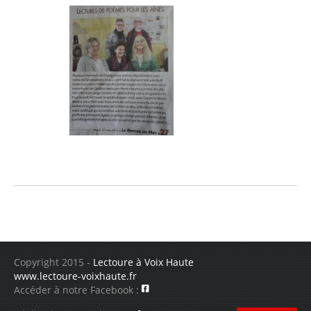
Copyright 2015 -
Lectoure à Voix Haute
www.lectoure-voixhaute.fr
Accéder à notre Facebook :