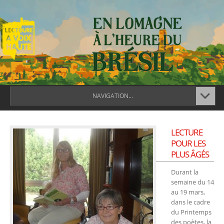
NAVIGATION...
LECTURE
POUR LES
PLUS ÂGÉS
Durant la
semaine du 14
au 19 mars,
dans le cadre
du Printemps
des poètes, la