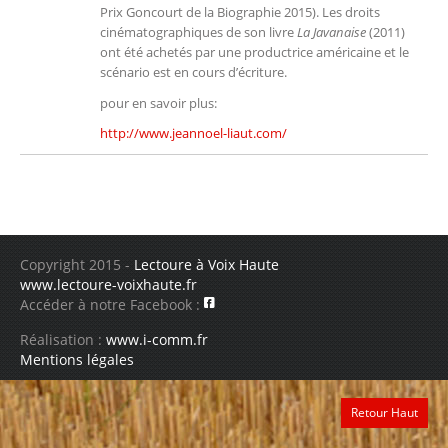
Prix Goncourt de la Biographie 2015). Les droits
cinématographiques de son livre
La Javanaise
(2011)
ont été achetés par une productrice américaine et le
scénario est en cours d’écriture.
pour en savoir plus:
http://www.jeannoel-liaut.com/
Copyright 2015 -
Lectoure à Voix Haute
www.lectoure-voixhaute.fr
Accéder à notre Facebook :
Réalisation :
www.i-comm.fr
Mentions légales
Retour Haut