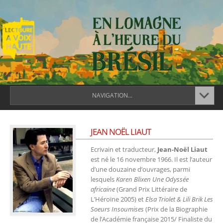
NAVIGATION...
JEAN NOËL LIAUT
Ecrivain et traducteur,
Jean-Noël Liaut
est né le 16 novembre 1966. Il est l’auteur
d’une douzaine d’ouvrages, parmi
lesquels
Karen Blixen Une Odyssée
africaine
(Grand Prix Littéraire de
L’Héroïne 2005) et
Elsa Triolet & Lili Brik Les
Soeurs Insoumises
(Prix de la Biographie
de l’Académie française 2015/ Finaliste du