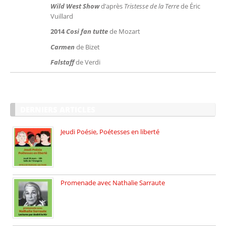
Wild West Show
d’après
Tristesse de la Terre
de Éric
Vuillard
2014
Cosi fan tutte
de Mozart
Carmen
de Bizet
Falstaff
de Verdi
DERNIERS ARTICLES
Jeudi Poésie, Poétesses en liberté
Jeudi Poésie particulier, avec une […]
Promenade avec Nathalie Sarraute
Dimanche 8 mars 2026 Carte […]