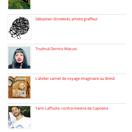
Sébastien Strzelecki, artiste graffeur
Sébastien Strzelecki est un artiste […]
Trudruá Dorrico Macuxi
Autrice, docteure en littérature, […]
L’atelier carnet de voyage imaginaire au Brésil
Faites vos bagages… destination: Brésil […]
Yann Laffuste, contra-mestre de Capoeira
On pratique la Capoeira dans […]