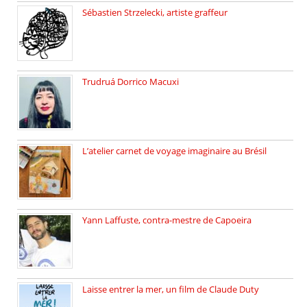
Sébastien Strzelecki, artiste graffeur
Sébastien Strzelecki est un artiste […]
Trudruá Dorrico Macuxi
Autrice, docteure en littérature, […]
L’atelier carnet de voyage imaginaire au Brésil
Faites vos bagages… destination: Brésil […]
Yann Laffuste, contra-mestre de Capoeira
On pratique la Capoeira dans […]
Laisse entrer la mer, un film de Claude Duty
19 octobre 2025, nous recevons […]