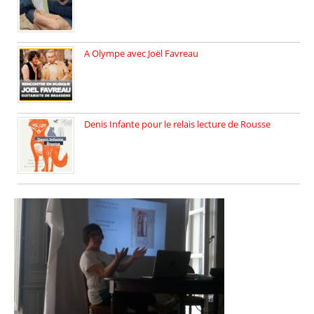
A Olympe avec Joël Favreau
Dimanche 18 mai 2025 nous […]
Denis Infante pour le relais lecture de Rousse
La deuxième édition du relais […]