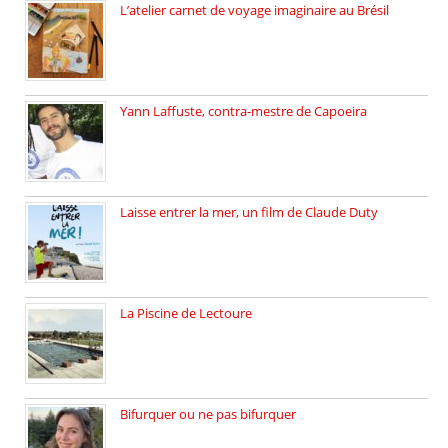
L’atelier carnet de voyage imaginaire au Brésil
Faites vos bagages… destination: Brésil […]
Yann Laffuste, contra-mestre de Capoeira
On pratique la Capoeira dans […]
Laisse entrer la mer, un film de Claude Duty
19 octobre 2025, nous recevons […]
La Piscine de Lectoure
La Piscine de Lectoure inaugurée […]
Bifurquer ou ne pas bifurquer
Rencontre avec Solène Lemichez, ingénieure […]