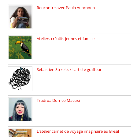
Rencontre avec Paula Anacaona
Samedi 29 novembre, à 17h30, […]
Ateliers créatifs jeunes et familles
3 ateliers destinés aux jeunes […]
Sébastien Strzelecki, artiste graffeur
Sébastien Strzelecki est un artiste […]
Trudruá Dorrico Macuxi
Autrice, docteure en littérature, […]
L’atelier carnet de voyage imaginaire au Brésil
Faites vos bagages… destination: Brésil […]