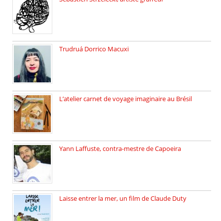
Sébastien Strzelecki est un artiste […]
Trudruá Dorrico Macuxi
Autrice, docteure en littérature, […]
L’atelier carnet de voyage imaginaire au Brésil
Faites vos bagages… destination: Brésil […]
Yann Laffuste, contra-mestre de Capoeira
On pratique la Capoeira dans […]
Laisse entrer la mer, un film de Claude Duty
19 octobre 2025, nous recevons […]