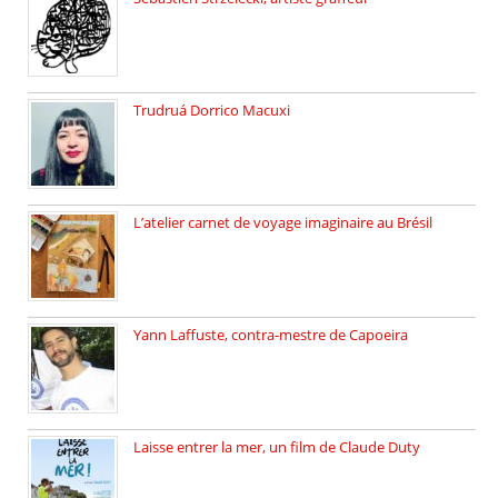
Sébastien Strzelecki est un artiste […]
Trudruá Dorrico Macuxi
Autrice, docteure en littérature, […]
L’atelier carnet de voyage imaginaire au Brésil
Faites vos bagages… destination: Brésil […]
Yann Laffuste, contra-mestre de Capoeira
On pratique la Capoeira dans […]
Laisse entrer la mer, un film de Claude Duty
19 octobre 2025, nous recevons […]