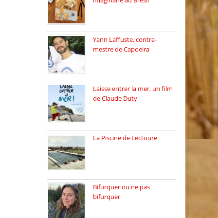
imaginaire au Brésil
Faites vos bagages…
destination: Brésil […]
Yann Laffuste, contra-
mestre de Capoeira
On pratique la Capoeira
dans […]
Laisse entrer la mer, un film
de Claude Duty
19 octobre 2025, nous
recevons […]
La Piscine de Lectoure
La Piscine de Lectoure
inaugurée […]
Bifurquer ou ne pas
bifurquer
Rencontre avec Solène
Lemichez, ingénieure […]