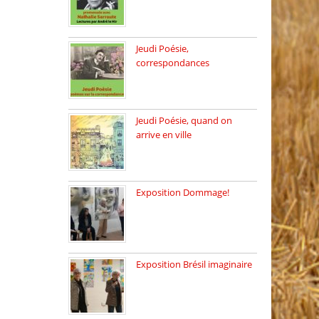
Dimanche 8 mars 2026 Carte
[…]
Jeudi Poésie,
correspondances
Jeudi 26 février, c’est poésie
[…]
Jeudi Poésie, quand on
arrive en ville
le 29 janvier c’est Jeudi […]
Exposition Dommage!
affaires de familles Lectures
autour […]
Exposition Brésil imaginaire
Vernissage de l’exposition
de la […]