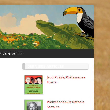
S CONTACTER
DERNIERS ARTICLES
Jeudi Poésie, Poétesses en
liberté
Jeudi Poésie particulier, avec
une […]
Promenade avec Nathalie
Sarraute