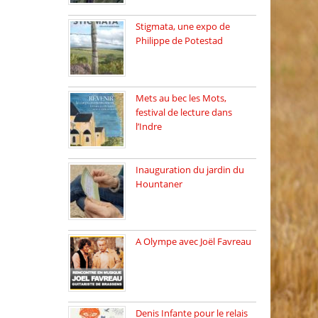
Stigmata, une expo de
Philippe de Potestad
Juillet 2025, l’architecte et
photographe […]
Mets au bec les Mots,
festival de lecture dans
l’Indre
Juillet 2025, Méobecq, petite
commune […]
Inauguration du jardin du
Hountaner
Vendredi 6 juin 2025, nous
[…]
A Olympe avec Joël Favreau
Dimanche 18 mai 2025 nous
[…]
Denis Infante pour le relais