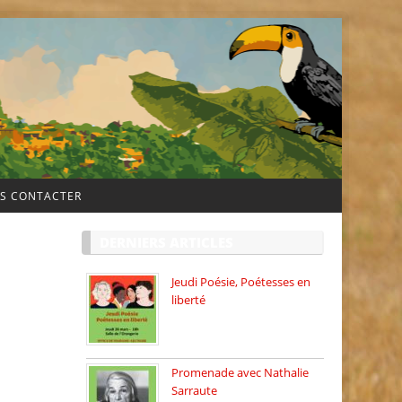
S CONTACTER
DERNIERS ARTICLES
Jeudi Poésie, Poétesses en
liberté
Jeudi Poésie particulier, avec
une […]
Promenade avec Nathalie
Sarraute