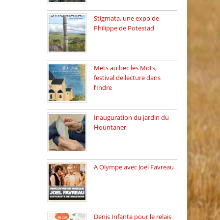
Stigmata, une expo de
Philippe de Potestad
Juillet 2025, l’architecte et
photographe […]
Mets au bec les Mots,
festival de lecture dans
l’Indre
Juillet 2025, Méobecq, petite
commune […]
Inauguration du jardin du
Hountaner
Vendredi 6 juin 2025, nous
[…]
A Olympe avec Joël Favreau
Dimanche 18 mai 2025 nous
[…]
Denis Infante pour le relais