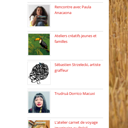
Rencontre avec Paula
Anacaona
Samedi 29 novembre, à
17h30, […]
Ateliers créatifs jeunes et
familles
3 ateliers destinés aux
jeunes […]
Sébastien Strzelecki, artiste
graffeur
Sébastien Strzelecki est un
artiste […]
Trudruá Dorrico Macuxi
Autrice, docteure en
littérature, […]
L’atelier carnet de voyage