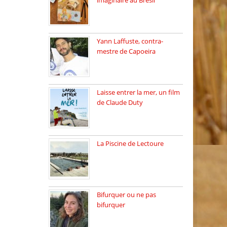
imaginaire au Brésil
Faites vos bagages…
destination: Brésil […]
Yann Laffuste, contra-
mestre de Capoeira
On pratique la Capoeira
dans […]
Laisse entrer la mer, un film
de Claude Duty
19 octobre 2025, nous
recevons […]
La Piscine de Lectoure
La Piscine de Lectoure
inaugurée […]
Bifurquer ou ne pas
bifurquer
Rencontre avec Solène
Lemichez, ingénieure […]