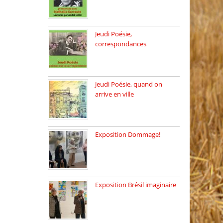
Dimanche 8 mars 2026 Carte
[…]
Jeudi Poésie,
correspondances
Jeudi 26 février, c’est poésie
[…]
Jeudi Poésie, quand on
arrive en ville
le 29 janvier c’est Jeudi […]
Exposition Dommage!
affaires de familles Lectures
autour […]
Exposition Brésil imaginaire
Vernissage de l’exposition
de la […]